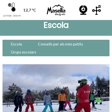
12,7 °C
LA TOSA - 2500 M
Escola
Escola
Consells per als més petits
Grups escolars